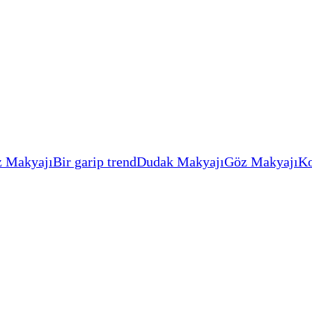
 Makyajı
Bir garip trend
Dudak Makyajı
Göz Makyajı
Ko