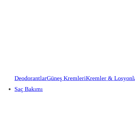
Deodorantlar
Güneş Kremleri
Kremler & Losyonl
Saç Bakımı