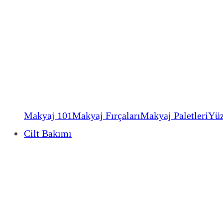
Makyaj 101
Makyaj Fırçaları
Makyaj Paletleri
Yüz
Cilt Bakımı