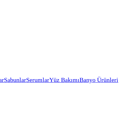
ar
Sabunlar
Serumlar
Yüz Bakımı
Banyo Ürünleri