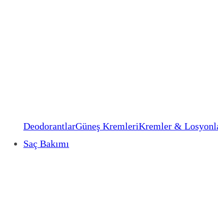
Deodorantlar
Güneş Kremleri
Kremler & Losyonl
Saç Bakımı