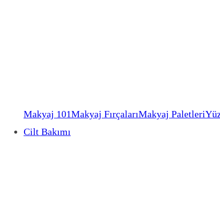
Makyaj 101
Makyaj Fırçaları
Makyaj Paletleri
Yüz
Cilt Bakımı