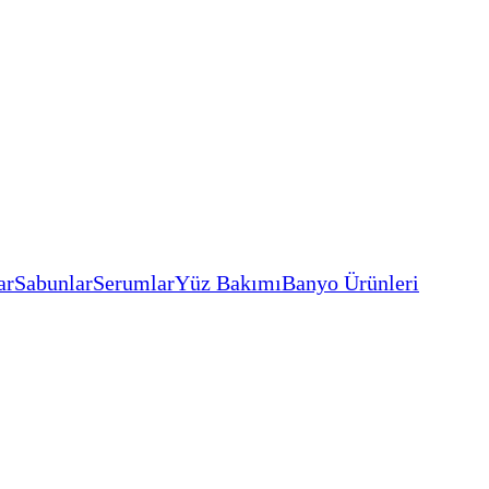
ar
Sabunlar
Serumlar
Yüz Bakımı
Banyo Ürünleri