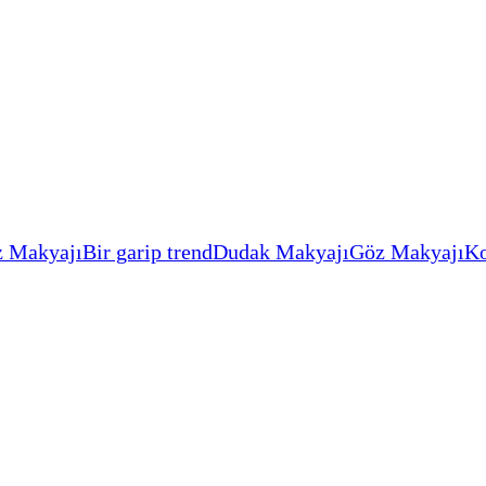
 Makyajı
Bir garip trend
Dudak Makyajı
Göz Makyajı
Ko