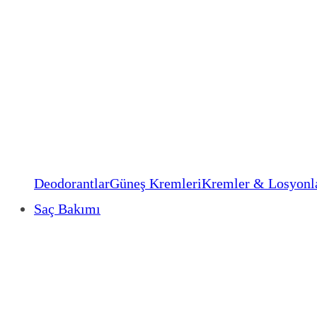
Deodorantlar
Güneş Kremleri
Kremler & Losyonl
Saç Bakımı