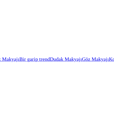
 Makyajı
Bir garip trend
Dudak Makyajı
Göz Makyajı
Ko