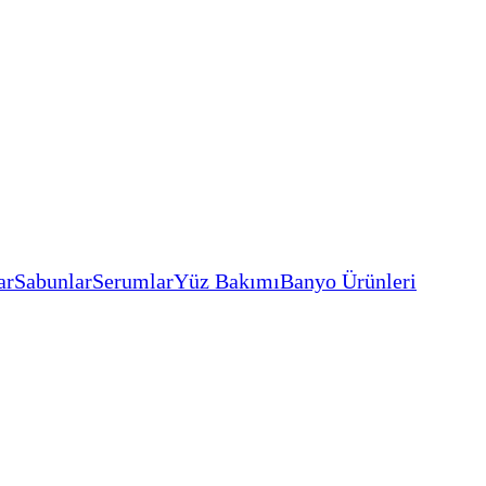
ar
Sabunlar
Serumlar
Yüz Bakımı
Banyo Ürünleri