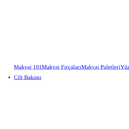
Makyaj 101
Makyaj Fırçaları
Makyaj Paletleri
Yüz
Cilt Bakımı