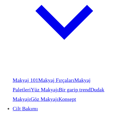
Makyaj 101
Makyaj Fırçaları
Makyaj
Paletleri
Yüz Makyajı
Bir garip trend
Dudak
Makyajı
Göz Makyajı
Konsept
Cilt Bakımı