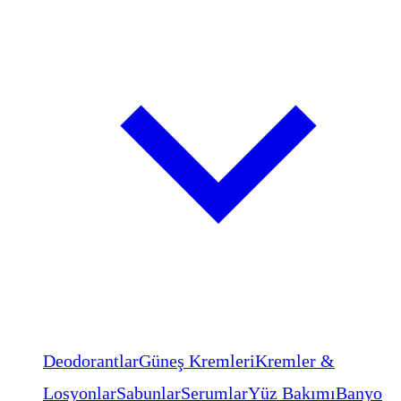
Deodorantlar
Güneş Kremleri
Kremler &
Losyonlar
Sabunlar
Serumlar
Yüz Bakımı
Banyo