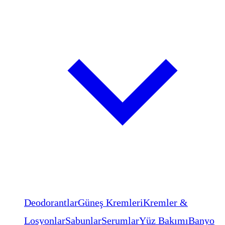
Deodorantlar
Güneş Kremleri
Kremler &
Losyonlar
Sabunlar
Serumlar
Yüz Bakımı
Banyo