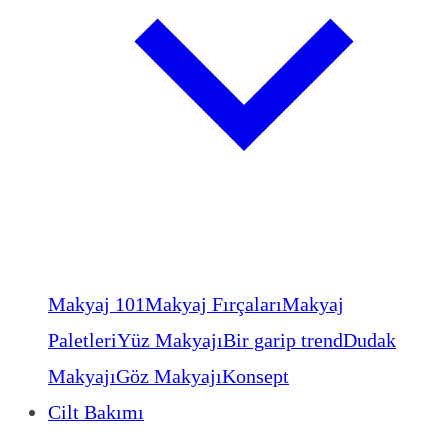
Makyaj 101
Makyaj Fırçaları
Makyaj
Paletleri
Yüz Makyajı
Bir garip trend
Dudak
Makyajı
Göz Makyajı
Konsept
Cilt Bakımı