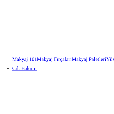
Makyaj 101
Makyaj Fırçaları
Makyaj Paletleri
Yüz
Cilt Bakımı