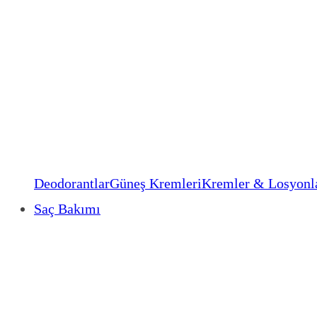
Deodorantlar
Güneş Kremleri
Kremler & Losyonl
Saç Bakımı