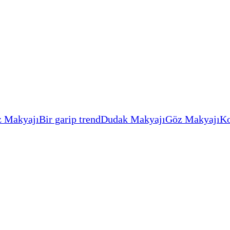
 Makyajı
Bir garip trend
Dudak Makyajı
Göz Makyajı
Ko