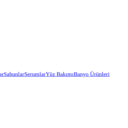
ar
Sabunlar
Serumlar
Yüz Bakımı
Banyo Ürünleri