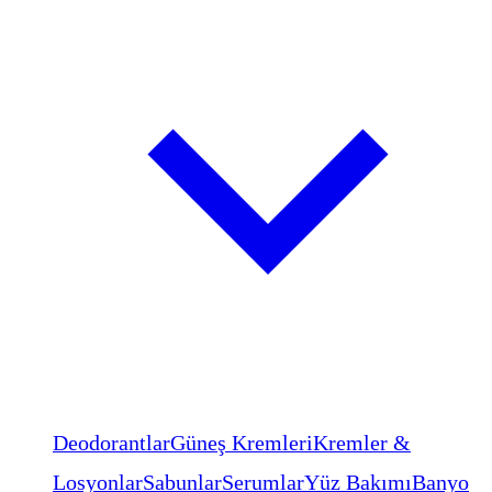
Deodorantlar
Güneş Kremleri
Kremler &
Losyonlar
Sabunlar
Serumlar
Yüz Bakımı
Banyo