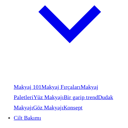
Makyaj 101
Makyaj Fırçaları
Makyaj
Paletleri
Yüz Makyajı
Bir garip trend
Dudak
Makyajı
Göz Makyajı
Konsept
Cilt Bakımı