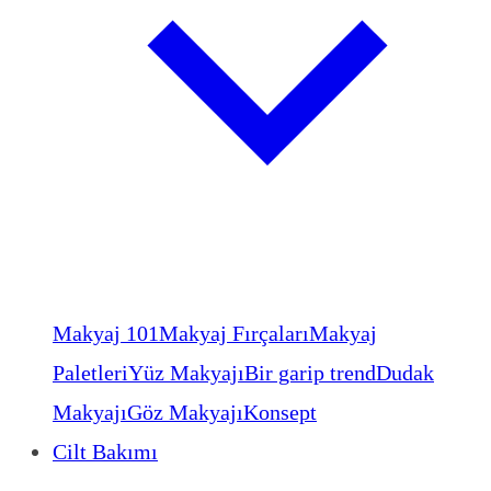
Makyaj 101
Makyaj Fırçaları
Makyaj
Paletleri
Yüz Makyajı
Bir garip trend
Dudak
Makyajı
Göz Makyajı
Konsept
Cilt Bakımı