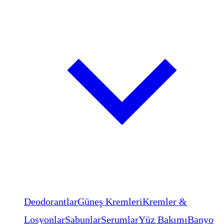
Deodorantlar
Güneş Kremleri
Kremler &
Losyonlar
Sabunlar
Serumlar
Yüz Bakımı
Banyo