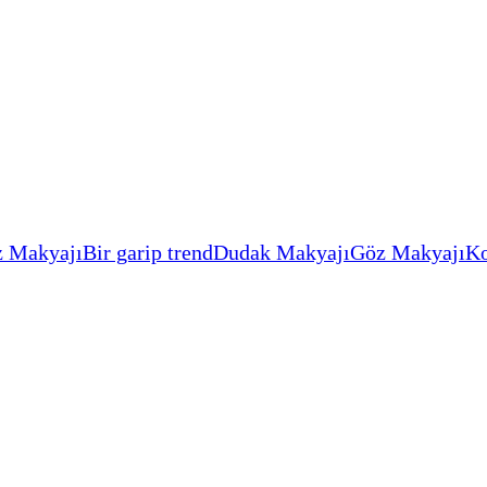
 Makyajı
Bir garip trend
Dudak Makyajı
Göz Makyajı
Ko