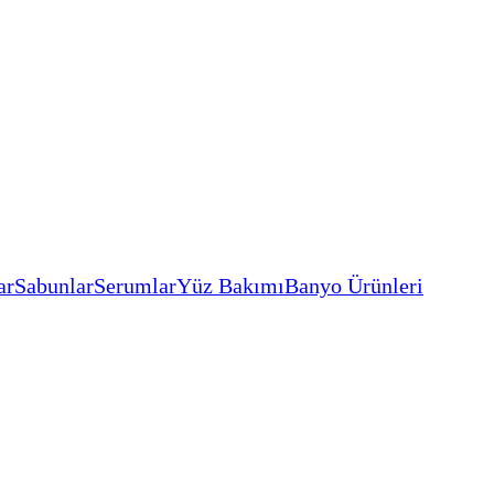
ar
Sabunlar
Serumlar
Yüz Bakımı
Banyo Ürünleri