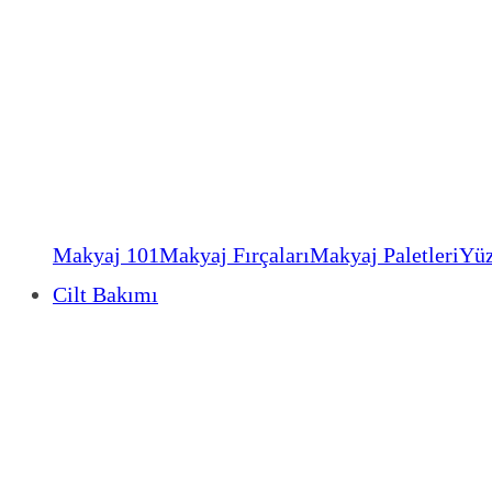
Makyaj 101
Makyaj Fırçaları
Makyaj Paletleri
Yüz
Cilt Bakımı