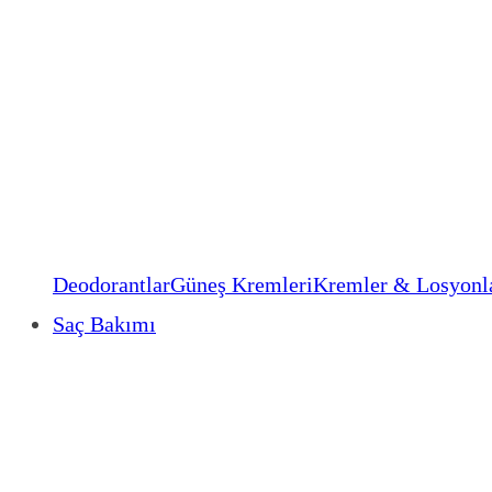
Deodorantlar
Güneş Kremleri
Kremler & Losyonl
Saç Bakımı