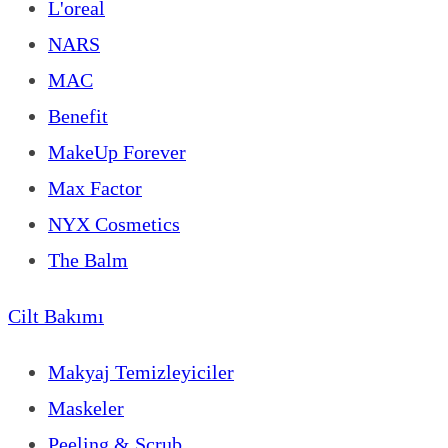
L'oreal
NARS
MAC
Benefit
MakeUp Forever
Max Factor
NYX Cosmetics
The Balm
Cilt Bakımı
Makyaj Temizleyiciler
Maskeler
Peeling & Scrub