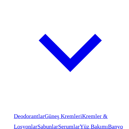
Deodorantlar
Güneş Kremleri
Kremler &
Losyonlar
Sabunlar
Serumlar
Yüz Bakımı
Banyo