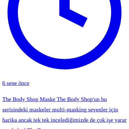
6 sene önce
The Body Shop Maske The Body Shop'un bu
serisindeki maskeler multi-masking sevenler için
harika ancak tek tek incelediğimizde de çok işe yarar