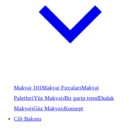
Makyaj 101
Makyaj Fırçaları
Makyaj
Paletleri
Yüz Makyajı
Bir garip trend
Dudak
Makyajı
Göz Makyajı
Konsept
Cilt Bakımı