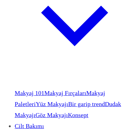
Makyaj 101
Makyaj Fırçaları
Makyaj
Paletleri
Yüz Makyajı
Bir garip trend
Dudak
Makyajı
Göz Makyajı
Konsept
Cilt Bakımı