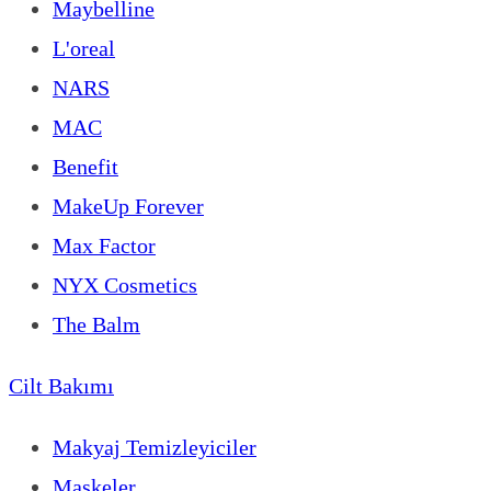
Maybelline
L'oreal
NARS
MAC
Benefit
MakeUp Forever
Max Factor
NYX Cosmetics
The Balm
Cilt Bakımı
Makyaj Temizleyiciler
Maskeler