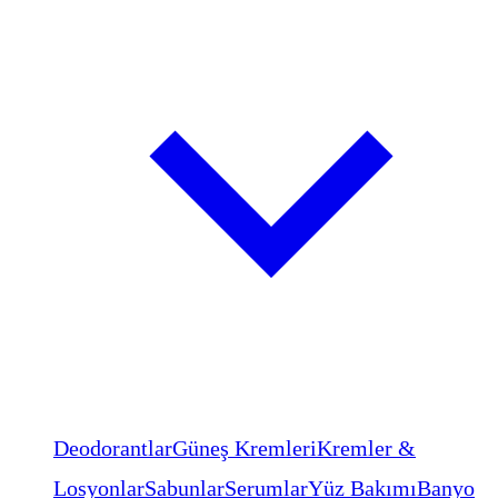
Deodorantlar
Güneş Kremleri
Kremler &
Losyonlar
Sabunlar
Serumlar
Yüz Bakımı
Banyo